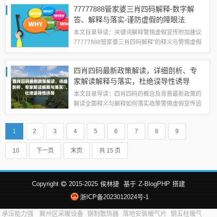
于香港管家婆号码预测方法、抵制虚假诱导危害的
77777888管家婆三肖四码解释-数字解
深入解析与公众提醒香港管家婆号码预测方法...
答、解释与落实-谨防虚假的障眼法
本文目录导读：关键词解释警惕虚假宣传附加建议
77777888管家婆三肖四码解释”的释义与警惕虚假
宣传的重要性随着社会的快速发展，网络信息的普
及，虚假宣传现象愈发严重，公众在面对各种信息
四肖四码最新政策解读，详细剖析、专
时，应保持警惕，特别是涉及到数字...
家解读解释与落实​，杜绝误导性诱导
本文目录导读：四肖四码的概念及背景最新政策的
解读全面释义与解释如何落实政策警惕虚假宣传追
求真实、客观的信息关于四肖四码最新政策解读，
杜绝误导性诱导的警惕性文章尊敬的读者们：大家
1
2
3
4
5
6
7
8
9
好！今天我们将聚焦于“四肖四码最新政策解...
10
下一页
末页
共 15 页
Copyright
2015-2025
侯林捷
基于
Z-BlogPHP
搭建
浙ICP备2023012024号-1
承压能力强
冀州区采暖设备
钢制散热器
落地安装暖气片
钢五柱暖气