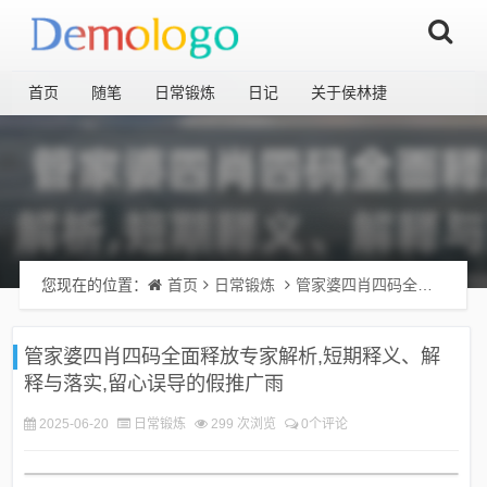
首页
随笔
日常锻炼
日记
关于侯林捷
您现在的位置：
首页
日常锻炼
管家婆四肖四码全面释放专家解析,短期释义、解释与落实,留心误导的假推广雨
管家婆四肖四码全面释放专家解析,短期释义、解
释与落实,留心误导的假推广雨
2025-06-20
日常锻炼
299 次浏览
0个评论