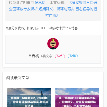
转载请注明来自
侯林捷
，本文标题：
《管家婆四肖四码
全面释放专家解析,短期释义、解释与落实,留心误导的假
推广雨》
百度分享代码，如果开启HTTPS请参考李洋个人博客
香春桃
6篇文章
站点
微博
阅读最新文章