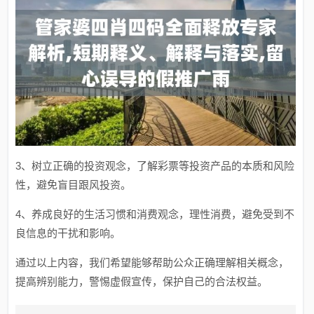
3、树立正确的投资观念，了解彩票等投资产品的本质和风险
性，避免盲目跟风投资。
4、养成良好的生活习惯和消费观念，理性消费，避免受到不
良信息的干扰和影响。
通过以上内容，我们希望能够帮助公众正确理解相关概念，
提高辨别能力，警惕虚假宣传，保护自己的合法权益。