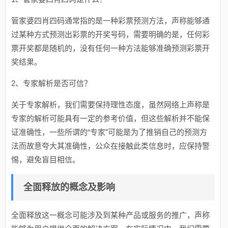
管家婆四肖四码通常指的是一种彩票预测方法，声称能够通
过某种方式预测出彩票的开奖号码，需要明确的是，任何彩
票开奖都是随机的，没有任何一种方法能够准确预测彩票开
奖结果。
2、专家解析是否可信？
关于专家解析，我们需要保持理性态度，虽然网络上声称是
专家的解析可能具有一定的参考价值，但这些解析并不能保
证准确性，一些所谓的“专家”可能是为了推销自己的预测方
法而故意夸大其准确性，公众在接触此类信息时，应保持警
惕，避免盲目相信。
全面释放的概念及影响
全面释放这一概念可能涉及到某种产品或服务的推广，声称